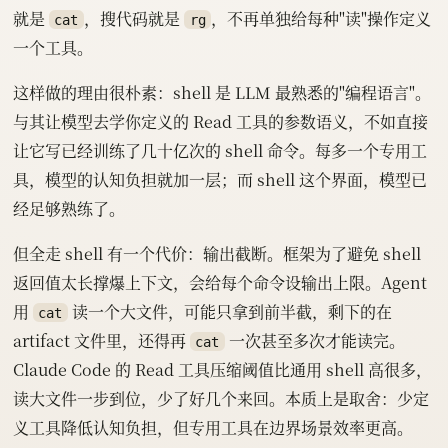
就是
，搜代码就是
，不再单独给每种"读"操作定义
cat
rg
一个工具。
这样做的理由很朴素：shell 是 LLM 最熟悉的"编程语言"。
与其让模型去学你定义的 Read 工具的参数语义，不如直接
让它写已经训练了几十亿次的 shell 命令。每多一个专用工
具，模型的认知负担就加一层；而 shell 这个界面，模型已
经足够熟练了。
但全走 shell 有一个代价：输出截断。框架为了避免 shell
返回值太长撑爆上下文，会给每个命令设输出上限。Agent
用
读一个大文件，可能只拿到前半截，剩下的在
cat
artifact 文件里，还得再
一次甚至多次才能读完。
cat
Claude Code 的 Read 工具压缩阈值比通用 shell 高很多，
读大文件一步到位，少了好几个来回。本质上是取舍：少定
义工具降低认知负担，但专用工具在边界场景效率更高。